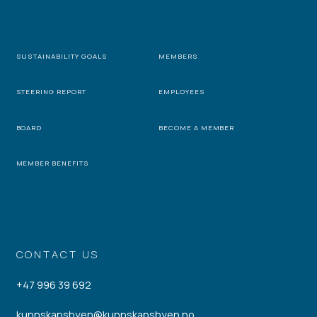
SUSTAINABILITY GOALS
MEMBERS
STEERING REPORT
EMPLOYEES
BOARD
BECOME A MEMBER
MEMBER BENEFITS
CONTACT US
+47 996 39 692
kunnskapsbyen@kunnskapsbyen.no