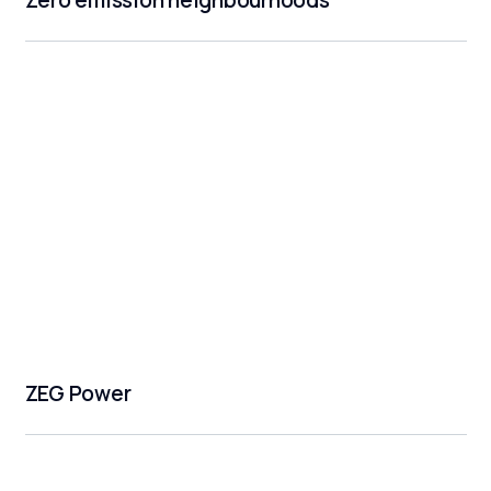
Zero emission neighbourhoods
ZEG Power