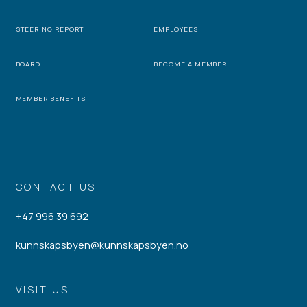
STEERING REPORT
EMPLOYEES
BOARD
BECOME A MEMBER
MEMBER BENEFITS
CONTACT US
+47 996 39 692
kunnskapsbyen@kunnskapsbyen.no
VISIT US