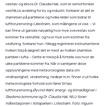
veistøv og eksos.Dr. Claudia Hak, som er seniorforsker
ved NILUs avdeling for by og industri, forklarer at det er
størrelsen på partiklene og hvilke kilder som bidrar til
luftforurensning i Lillestrøm, som målingene vil vise. – Vi
kan finne ut ganske nøyaktig hvor mye svevestøv som
kommer fra veitrafikk, og hvor mye som kommer fra
vedfyring, forklarer hun. I tillegg registrerer instrumentene
hvilken tid på døgnet det er mest av hvilken størrelse
partikler i lufta. – Dette er med på å fortelle oss hvor de
ulike partiklene kommer fra. Når vi samkjører disse
opplysningene med meteorologiske data om
vindhastighet, vindretning, nedbør m.m. finner vi ut hvilke
meteorologiske forhold som fører til høy
luftforurensning.
Øyvind Wahl, energi- og klimarådgiver i
Skedsmo kommune og Dr. Claudia Hak, NILU foran
målestasjonen i Vollaparken i Lillestrøm. Foto: Ingunn