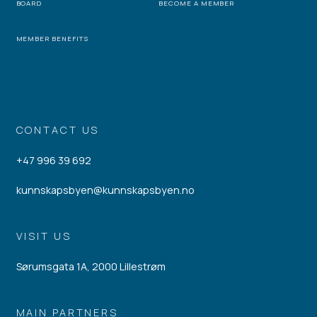
BOARD
BECOME A MEMBER
MEMBER BENEFITS
CONTACT US
+47 996 39 692
kunnskapsbyen@kunnskapsbyen.no
VISIT US
Sørumsgata 1A, 2000 Lillestrøm
MAIN PARTNERS