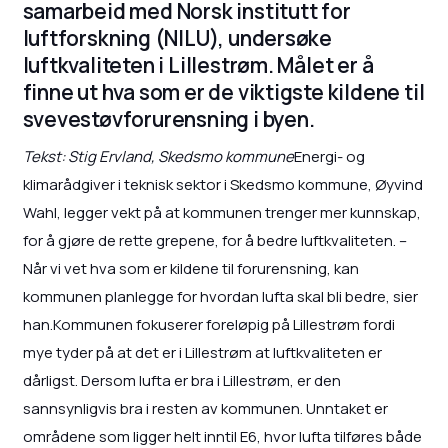
samarbeid med Norsk institutt for
luftforskning (NILU), undersøke
luftkvaliteten i Lillestrøm. Målet er å
finne ut hva som er de viktigste kildene til
svevestøvforurensning i byen.
Tekst: Stig Ervland, Skedsmo kommune
Energi- og
klimarådgiver i teknisk sektor i Skedsmo kommune, Øyvind
Wahl, legger vekt på at kommunen trenger mer kunnskap,
for å gjøre de rette grepene, for å bedre luftkvaliteten. –
Når vi vet hva som er kildene til forurensning, kan
kommunen planlegge for hvordan lufta skal bli bedre, sier
han.Kommunen fokuserer foreløpig på Lillestrøm fordi
mye tyder på at det er i Lillestrøm at luftkvaliteten er
dårligst. Dersom lufta er bra i Lillestrøm, er den
sannsynligvis bra i resten av kommunen. Unntaket er
områdene som ligger helt inntil E6, hvor lufta tilføres både