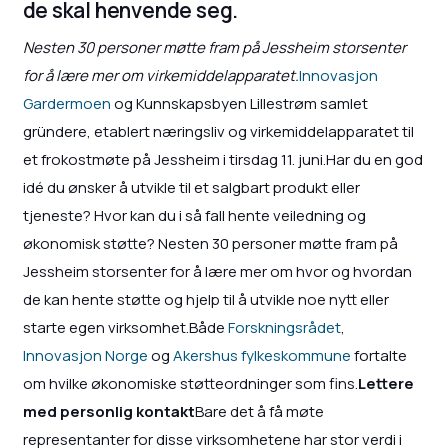
de skal henvende seg.
Nesten 30 personer møtte fram på Jessheim storsenter
for å lære mer om virkemiddelapparatet.
Innovasjon
Gardermoen
og Kunnskapsbyen Lillestrøm samlet
gründere, etablert næringsliv og virkemiddelapparatet til
et frokostmøte på Jessheim i tirsdag 11. juni.Har du en god
idé du ønsker å utvikle til et salgbart produkt eller
tjeneste? Hvor kan du i så fall hente veiledning og
økonomisk støtte? Nesten 30 personer møtte fram på
Jessheim storsenter for å lære mer om hvor og hvordan
de kan hente støtte og hjelp til å utvikle noe nytt eller
starte egen virksomhet.Både
Forskningsrådet
,
Innovasjon Norge
og
Akershus fylkeskommune
fortalte
om hvilke økonomiske støtteordninger som fins.
Lettere
med personlig kontakt
Bare det å få møte
representanter for disse virksomhetene har stor verdi i