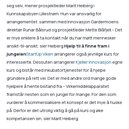
seg selv, mener prosjektleder Marit Heiberg i
Kunnskapsbyen Lillestrøm. Hun var ansvarlig for
arrangementet. sammen med Innovasjon Gardermoens
direktør Runar Bålsrud og prosjektleder Mette Blåfjell.– Det
er mye enklere å ta kontakt når du har møtt mennesker
ansikt-til-ansikt, sier Heiberg.
Hjelp til å finne fram i
jungelen
StartUp Viken
arrangerer også jevnlige kurs for
interesserte. Dessuten arrangerer
Kjeller Innovasjon
egne
kurs og bistår med inkubatortjenester for å hjelpe
gründere på rett vei. Det er med andre ord mange gode
hjelpere å hente bistand fra.– Virkemiddelapparatet
framstår nesten som en jungel for mange. For den som
vurderer å kommersialisere et konsept er det mye å huske
på. Derfor er det utrolig viktig å gå på kurs og øke
kompetansen sin, sier Marit Heiberg.