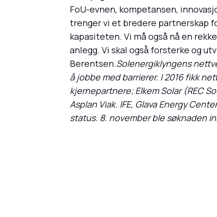
FoU-evnen, kompetansen, innovasjon 
trenger vi et bredere partnerskap f
kapasiteten. Vi må også nå en rekk
anlegg. Vi skal også̊ forsterke og u
Berentsen.
Solenergiklyngens nettver
å jobbe med barrierer. I 2016 fikk ne
kjernepartnere; Elkem Solar (REC Sol
Asplan Viak. IFE, Glava Energy Cente
status. 8. november ble søknaden in