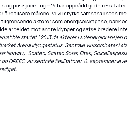
og posisjonering.– Vi har oppnådd gode resultater på
or å realisere målene. Vi vil styrke samhandlingen m
e tilgrensende aktører som energiselskapene, bank og
tvide arbeidet mot andre klynger og satse bredere inte
ket ble startet i 2013 da aktører i solenergibransjen 
ttverket Arena klyngestatus. Sentrale virksomheter i sta
ar Norway), Scatec, Scatec Solar, Eltek, Solcellespesi
r og OREEC var sentrale fasilitatorer. 6. september le
nvilget.