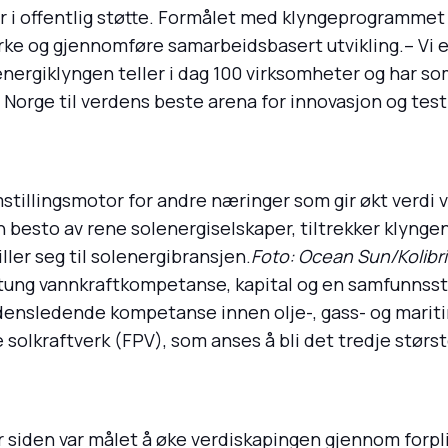
 år i offentlig støtte. Formålet med klyngeprogrammet e
rke og gjennomføre samarbeidsbasert utvikling.– Vi er
energiklyngen teller i dag 100 virksomheter og har s
e Norge til verdens beste arena for innovasjon og tes
.
tillingsmotor for andre næringer som gir økt verdi v
besto av rene solenergiselskaper, tiltrekker klyngen
er seg til solenergibransjen.
Foto: Ocean Sun/Kolibr
r tung vannkraftkompetanse, kapital og en samfunnsst
verdensledende kompetanse innen olje-, gass- og marit
 solkraftverk (FPV), som anses å bli det tredje stør
år siden var målet å øke verdiskapingen gjennom forp