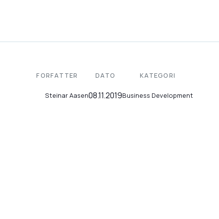
FORFATTER
DATO
KATEGORI
08.11.2019
Business Development
Steinar Aasen