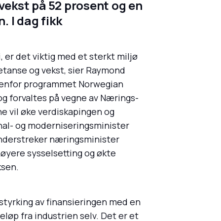
vekst på 52 prosent og en
. I dag fikk
 er det viktig med et sterkt miljø
petanse og vekst, sier Raymond
innenfor programmet Norwegian
og forvaltes på vegne av Nærings-
 vil øke verdiskapingen og
nal- og moderniseringsminister
nderstreker næringsminister
høyere sysselsetting og økte
ksen.
styrking av finansieringen med en
eløp fra industrien selv. Det er et