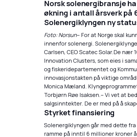
Norsk solenergibransje ha
økning i antall årsverk på 
Solenergiklyngen ny statu
Foto: Norsun
– For at Norge skal kun
innenfor solenergi. Solenergiklynge
Carlsen, CEO Scatec Solar.De nær 10
Innovation Clusters, som eies i sam
og fiskeridepartementet og Kommun
innovasjonstakten på viktige områd
Monica Mæland. Klyngeprogrammet h
Torbjørn Røe Isaksen.– Vi vet at bed
salgsinntekter. De er med på å skape
Styrket finansiering
Solenergiklyngen går med dette fra
ramme på inntil 6 millioner kroner å