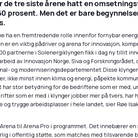
r de tre siste årene hatt en omsetnings
60 prosent. Men det er bare begynnelsen
s.
ne ha en fremtredende rolle innenfor fornybar energi,
n er en viktig pådriver og arena for innovasjon, kom
0 partnerne i Solenergiklyngen fikk i dag ny tillit 
arbeid av Innovasjon Norge, Siva og Forskningsrådet, 
al- og moderniseringsdepartementet.Disse klyngene
er, ikke minst innen klima og energi, påpekte kommu
ar stor betydning for de bedriftene som er med, u
rifter som er med i klynger jobber mer på tvers, har 
 og trygge arbeidsplasser i hele landet, sier Røe Isa
 Arena til Arena Pro i programmet. Det innebærer en 
rlig i offentlig støtte, som matches med tilsvarende b