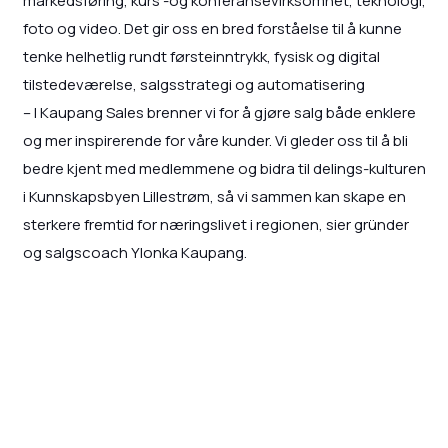
markedsføring, kurs -og konferansevirksomhet, teknologi,
foto og video. Det gir oss en bred forståelse til å kunne
tenke helhetlig rundt førsteinntrykk, fysisk og digital
tilstedeværelse, salgsstrategi og automatisering
– I Kaupang Sales brenner vi for å gjøre salg både enklere
og mer inspirerende for våre kunder. Vi gleder oss til å bli
bedre kjent med medlemmene og bidra til delings-kulturen
i Kunnskapsbyen Lillestrøm, så vi sammen kan skape en
sterkere fremtid for næringslivet i regionen, sier gründer
og salgscoach Ylonka Kaupang.