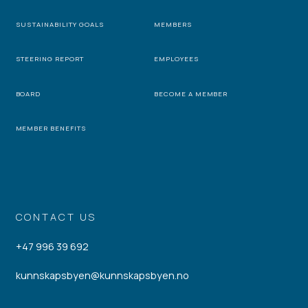
SUSTAINABILITY GOALS
MEMBERS
STEERING REPORT
EMPLOYEES
BOARD
BECOME A MEMBER
MEMBER BENEFITS
CONTACT US
+47 996 39 692
kunnskapsbyen@kunnskapsbyen.no