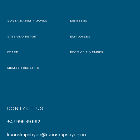
SUSTAINABILITY GOALS
MEMBERS
STEERING REPORT
EMPLOYEES
BOARD
BECOME A MEMBER
MEMBER BENEFITS
CONTACT US
+47 996 39 692
kunnskapsbyen@kunnskapsbyen.no