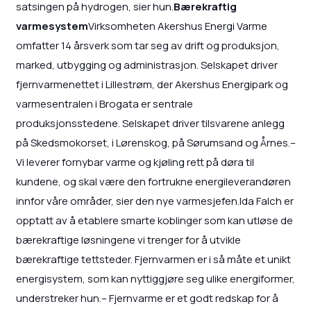
satsingen på hydrogen, sier hun.
Bærekraftig
varmesystem
Virksomheten Akershus Energi Varme
omfatter 14 årsverk som tar seg av drift og produksjon,
marked, utbygging og administrasjon. Selskapet driver
fjernvarmenettet i Lillestrøm, der Akershus Energipark og
varmesentralen i Brogata er sentrale
produksjonsstedene. Selskapet driver tilsvarene anlegg
på Skedsmokorset, i Lørenskog, på Sørumsand og Årnes.–
Vi leverer fornybar varme og kjøling rett på døra til
kundene, og skal være den fortrukne energileverandøren
innfor våre områder, sier den nye varmesjefen.Ida Falch er
opptatt av å etablere smarte koblinger som kan utløse de
bærekraftige løsningene vi trenger for å utvikle
bærekraftige tettsteder. Fjernvarmen er i så måte et unikt
energisystem, som kan nyttiggjøre seg ulike energiformer,
understreker hun.– Fjernvarme er et godt redskap for å