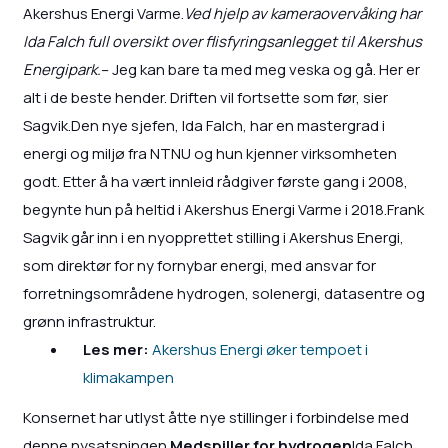
Akershus Energi Varme.
Ved hjelp av kameraovervåking har
Ida Falch full oversikt over flisfyringsanlegget til Akershus
Energipark.
– Jeg kan bare ta med meg veska og gå. Her er
alt i de beste hender. Driften vil fortsette som før, sier
Sagvik.Den nye sjefen, Ida Falch, har en mastergrad i
energi og miljø fra NTNU og hun kjenner virksomheten
godt. Etter å ha vært innleid rådgiver første gang i 2008,
begynte hun på heltid i Akershus Energi Varme i 2018.Frank
Sagvik går inn i en nyopprettet stilling i Akershus Energi,
som direktør for ny fornybar energi, med ansvar for
forretningsområdene hydrogen, solenergi, datasentre og
grønn infrastruktur.
Les mer:
Akershus Energi øker tempoet i
klimakampen
Konsernet har utlyst åtte nye stillinger i forbindelse med
denne nysatsningen.
Medspiller for hydrogen
Ida Falch