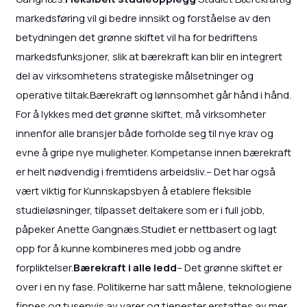
markedsføring vil gi bedre innsikt og forståelse av den
betydningen det grønne skiftet vil ha for bedriftens
markedsfunksjoner, slik at bærekraft kan blir en integrert
del av virksomhetens strategiske målsetninger og
operative tiltak.Bærekraft og lønnsomhet går hånd i hånd.
For å lykkes med det grønne skiftet, må virksomheter
innenfor alle bransjer både forholde seg til nye krav og
evne å gripe nye muligheter. Kompetanse innen bærekraft
er helt nødvendig i fremtidens arbeidsliv.– Det har også
vært viktig for Kunnskapsbyen å etablere fleksible
studieløsninger, tilpasset deltakere som er i full jobb,
påpeker Anette Gangnæs.Studiet er nettbasert og lagt
opp for å kunne kombineres med jobb og andre
forpliktelser.
Bærekraft i alle ledd
– Det grønne skiftet er
over i en ny fase. Politikerne har satt målene, teknologiene
finnes og tusenvis av varer og tjenester erstattes av mer