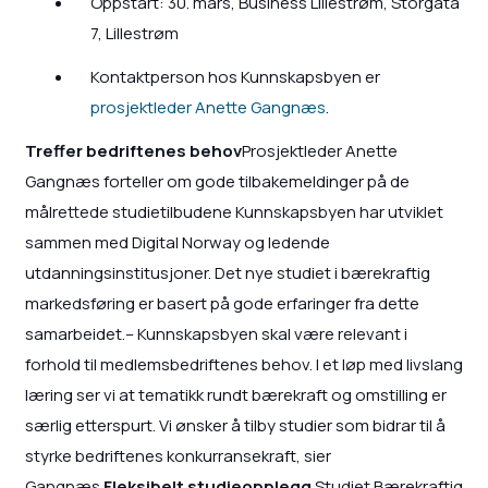
Oppstart: 30. mars, Business Lillestrøm, Storgata
7, Lillestrøm
Kontaktperson hos Kunnskapsbyen er
prosjektleder Anette Gangnæs
.
Treffer bedriftenes behov
Prosjektleder Anette
Gangnæs forteller om gode tilbakemeldinger på de
målrettede studietilbudene Kunnskapsbyen har utviklet
sammen med Digital Norway og ledende
utdanningsinstitusjoner. Det nye studiet i bærekraftig
markedsføring er basert på gode erfaringer fra dette
samarbeidet.– Kunnskapsbyen skal være relevant i
forhold til medlemsbedriftenes behov. I et løp med livslang
læring ser vi at tematikk rundt bærekraft og omstilling er
særlig etterspurt. Vi ønsker å tilby studier som bidrar til å
styrke bedriftenes konkurransekraft, sier
Gangnæs.
Fleksibelt studieopplegg
Studiet Bærekraftig