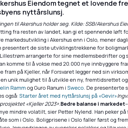
ershus Eiendom tegnet et lovende frem
byens nyttårslunsj.
yttingen til Akershus holder seg. Kilde: SSB/Akershus E
ing fra resten av landet, kan gi et spennende løft for
e markedsutvikling i Akershus enn i Oslo, mener dagli
n presentert de siste utviklingstrekkene for boligma
Lillestrøm arrangerte for sine medlemsbedrifter og 
kan komme til å vokse med 20.000 nye innbyggere fr
e fram på Kjeller, når Forsvaret legger ned sin virks
n unik mulighet til å utvikle en ny, fremtidsrettet o
elin Ramm
og Guro Ranum i
Sweco
. De presenterte 
es også:
Starter året med nyttårslunsj på «Gevir»
Ingv
rosjektet «Kjeller 2023».
Bedre balanse i markedet
–
 mindre volatilt, sier Petter Nylend. Han peker på fl
e som i Oslo. Boligprisene i Oslo faller først og frem
yse. Innvandringen av svensker polakker og litauere 