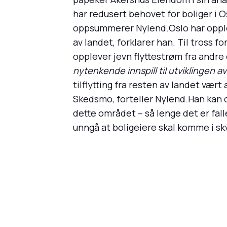
har redusert behovet for boliger i O
oppsummerer Nylend.Oslo har opplevd e
av landet, forklarer han. Til tross 
opplever jevn flyttestrøm fra andre 
nytenkende innspill til utviklingen a
tilflytting fra resten av landet vært
Skedsmo, forteller Nylend.Han kan d
dette området – så lenge det er falle
unngå at boligeiere skal komme i skv