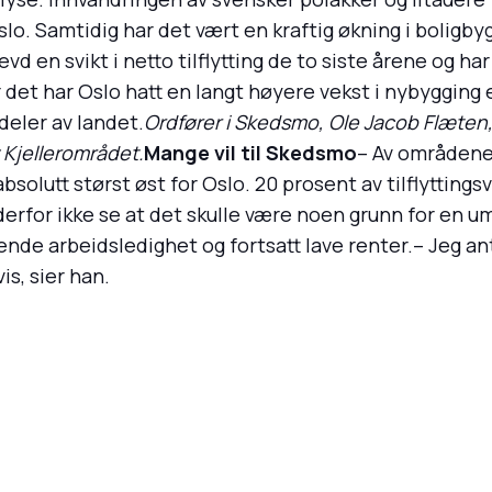
slo. Samtidig har det vært en kraftig økning i boligb
n svikt i netto tilflytting de to siste årene og har nå
for det har Oslo hatt en langt høyere vekst i nybyggin
deler av landet.
Ordfører i Skedsmo, Ole Jacob Flæten,
v Kjellerområdet.
Mange vil til Skedsmo
– Av områdene
 absolutt størst øst for Oslo. 20 prosent av tilflytting
erfor ikke se at det skulle være noen grunn for en um
nde arbeidsledighet og fortsatt lave renter.– Jeg antar
is, sier han.