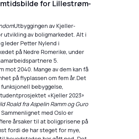
tidsbilde for Lillestrøm-
iendom
Utbyggingen av Kjeller-
 utvikling av boligmarkedet. Alt i
g leder Petter Nylend i
rkedet på Nedre Romerike, under
samarbeidspartnere 5.
am mot 2040. Mange av dem kan få
omhet på flyplassen om fem år.Det
g funksjonell bebyggelse,
studentprosjektet «Kjeller 2023»
ild Roald fra Aspelin Ramm og Guro
 Sammenlignet med Oslo er
ere årsaker til at boligprisene på
st fordi de har steget for mye,
til hovedstaden har gått ned. Det