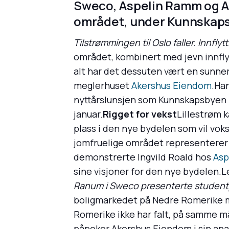
Sweco, Aspelin Ramm og Ak
området, under Kunnskaps
Tilstrømmingen til Oslo faller. Innfl
området, kombinert med jevn innflytt
alt har det dessuten vært en sunner
meglerhuset
Akershus Eiendom
.Ha
nyttårslunsjen som Kunnskapsbyen 
januar.
Rigget for vekst
Lillestrøm 
plass i den nye bydelen som vil voks
jomfruelige området representerer e
demonstrerte Ingvild Roald hos
Asp
sine visjoner for den nye bydelen.L
Ranum i Sweco presenterte studentp
boligmarkedet på Nedre Romerike mye
Romerike ikke har falt, på samme måt
påpeker Akershus Eiendom i sin anal