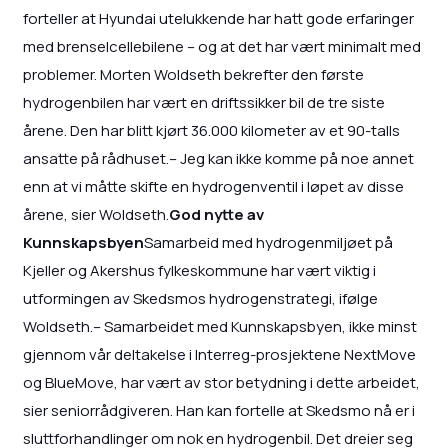
forteller at Hyundai utelukkende har hatt gode erfaringer
med brenselcellebilene – og at det har vært minimalt med
problemer. Morten Woldseth bekrefter den første
hydrogenbilen har vært en driftssikker bil de tre siste
årene. Den har blitt kjørt 36.000 kilometer av et 90-talls
ansatte på rådhuset.– Jeg kan ikke komme på noe annet
enn at vi måtte skifte en hydrogenventil i løpet av disse
årene, sier Woldseth.
God nytte av
Kunnskapsbyen
Samarbeid med hydrogenmiljøet på
Kjeller og Akershus fylkeskommune har vært viktig i
utformingen av Skedsmos hydrogenstrategi, ifølge
Woldseth.– Samarbeidet med Kunnskapsbyen, ikke minst
gjennom vår deltakelse i Interreg-prosjektene NextMove
og BlueMove, har vært av stor betydning i dette arbeidet,
sier seniorrådgiveren. Han kan fortelle at Skedsmo nå er i
sluttforhandlinger om nok en hydrogenbil. Det dreier seg