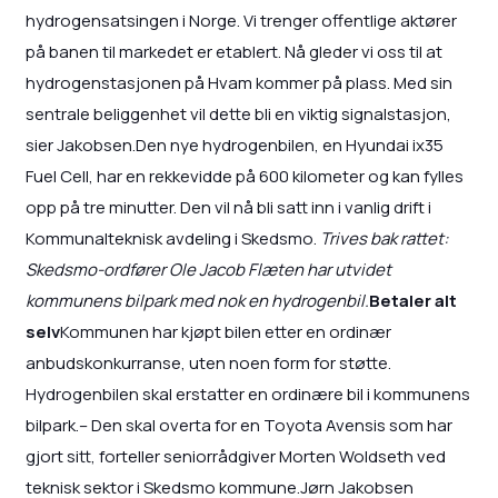
hydrogensatsingen i Norge. Vi trenger offentlige aktører
på banen til markedet er etablert. Nå gleder vi oss til at
hydrogenstasjonen på Hvam kommer på plass. Med sin
sentrale beliggenhet vil dette bli en viktig signalstasjon,
sier Jakobsen.Den nye hydrogenbilen, en Hyundai ix35
Fuel Cell, har en rekkevidde på 600 kilometer og kan fylles
opp på tre minutter. Den vil nå bli satt inn i vanlig drift i
Kommunalteknisk avdeling i Skedsmo.
Trives bak rattet:
Skedsmo-ordfører Ole Jacob Flæten har utvidet
kommunens bilpark med nok en hydrogenbil.
Betaler alt
selv
Kommunen har kjøpt bilen etter en ordinær
anbudskonkurranse, uten noen form for støtte.
Hydrogenbilen skal erstatter en ordinære bil i kommunens
bilpark.– Den skal overta for en Toyota Avensis som har
gjort sitt, forteller seniorrådgiver Morten Woldseth ved
teknisk sektor i Skedsmo kommune.Jørn Jakobsen