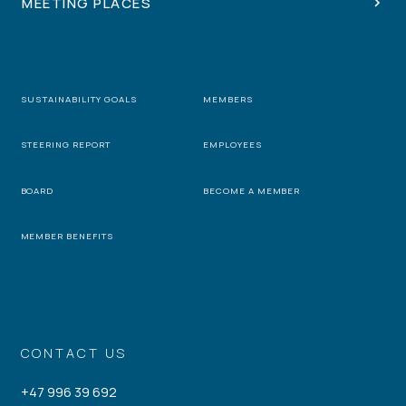
MEETING PLACES
SUSTAINABILITY GOALS
MEMBERS
STEERING REPORT
EMPLOYEES
BOARD
BECOME A MEMBER
MEMBER BENEFITS
CONTACT US
+47 996 39 692