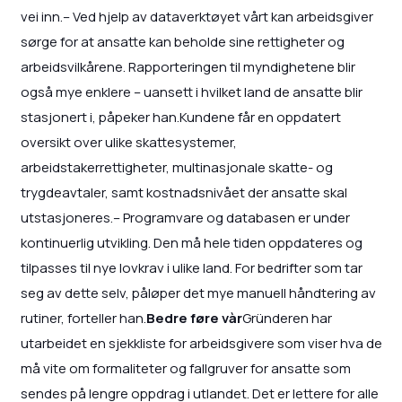
vei inn.– Ved hjelp av dataverktøyet vårt kan arbeidsgiver
sørge for at ansatte kan beholde sine rettigheter og
arbeidsvilkårene. Rapporteringen til myndighetene blir
også mye enklere – uansett i hvilket land de ansatte blir
stasjonert i, påpeker han.Kundene får en oppdatert
oversikt over ulike skattesystemer,
arbeidstakerrettigheter, multinasjonale skatte- og
trygdeavtaler, samt kostnadsnivået der ansatte skal
utstasjoneres.– Programvare og databasen er under
kontinuerlig utvikling. Den må hele tiden oppdateres og
tilpasses til nye lovkrav i ulike land. For bedrifter som tar
seg av dette selv, påløper det mye manuell håndtering av
rutiner, forteller han.
Bedre føre vàr
Gründeren har
utarbeidet en sjekkliste for arbeidsgivere som viser hva de
må vite om formaliteter og fallgruver for ansatte som
sendes på lengre oppdrag i utlandet. Det er lettere for alle