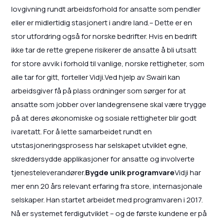
lovgivning rundt arbeidsforhold for ansatte som pendler
eller er midlertidig stasjonert i andre land.– Dette er en
stor utfordring også for norske bedrifter. Hvis en bedrift
ikke tar de rette grepene risikerer de ansatte å bli utsatt
for store avvik i forhold til vanlige, norske rettigheter, som
alle tar for gitt, forteller Vidji.Ved hjelp av Swairi kan
arbeidsgiver få på plass ordninger som sørger for at
ansatte som jobber over landegrensene skal være trygge
på at deres økonomiske og sosiale rettigheter blir godt
ivaretatt. For å lette samarbeidet rundt en
utstasjoneringsprosess har selskapet utviklet egne,
skreddersydde applikasjoner for ansatte og involverte
tjenesteleverandører.
Bygde unik programvare
Vidji har
mer enn 20 års relevant erfaring fra store, internasjonale
selskaper. Han startet arbeidet med programvaren i 2017.
Nå er systemet ferdigutviklet – og de første kundene er på