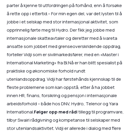
parter å kjenne til utfordringen på forhånd, enn å forsøke
å rette opp i ettertid.– For min egen del, var det lysten til å
jobbe i et selskap med stor internasjonal aktivitet, som
opprinnelig førte meg til Hydro. Der fikk jeg jobbe med
internasjonale skatteavtaler og deretter med å ivareta
ansatte som jobbet med grenseoverskridende oppdrag,
forteller Vidji som er sivilmarkedsfører, med en «Master i
International Marketing» fra BI.Nå er han blitt spesialist på
praktiske og økonomiske forhold rundt
utenlandsoppdrag. Vidji har førstehånds kjennskap til de
fleste problemene som kan oppstå, etter å ha jobbet
innen HR, finans, forsikring og pensjon i internasjonale
arbeidsforhold – både hos DNV, Hydro, Telenor og Yara
International.
Følger opp med råd
I tillegg til programvare,
tilbyr Swairi rådgivning og kompetanse til selskaper med
stor utenlandsaktivitet. Vidji er allerede i dialog med flere