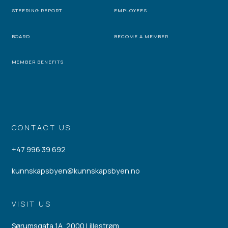
STEERING REPORT
EMPLOYEES
BOARD
BECOME A MEMBER
MEMBER BENEFITS
CONTACT US
+47 996 39 692
kunnskapsbyen@kunnskapsbyen.no
VISIT US
Sørumsgata 1A, 2000 Lillestrøm