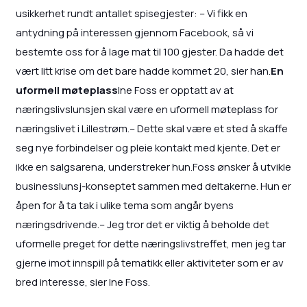
usikkerhet rundt antallet spisegjester: – Vi fikk en
antydning på interessen gjennom Facebook, så vi
bestemte oss for å lage mat til 100 gjester. Da hadde det
vært litt krise om det bare hadde kommet 20, sier han.
En
uformell møteplass
Ine Foss er opptatt av at
næringslivslunsjen skal være en uformell møteplass for
næringslivet i Lillestrøm.– Dette skal være et sted å skaffe
seg nye forbindelser og pleie kontakt med kjente. Det er
ikke en salgsarena, understreker hun.Foss ønsker å utvikle
businesslunsj-konseptet sammen med deltakerne. Hun er
åpen for å ta tak i ulike tema som angår byens
næringsdrivende.– Jeg tror det er viktig å beholde det
uformelle preget for dette næringslivstreffet, men jeg tar
gjerne imot innspill på tematikk eller aktiviteter som er av
bred interesse, sier Ine Foss.