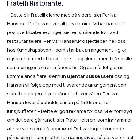
Fratelli Ristorante.
– Dette blir Fratelli gjerne med på videre, sier Per Ivar
Hansen.– Dette var over all forventning. Vi har bare fått
positive tilbakemeldinger, sier en strålende fornøyd
restauranteiere, Per Ivar Hansen.Prosjektleder Ine Foss
hos Kunnskapsbyen – som står bak arrangement – gikk
også rundt med et bredt smil: – Jeg gleder meg til å se alle
sammen igjen om en måneds tid. Og da må det gjerne
komme enda flere, sier hun.
Gjentar suksessen
Foss og
Hansen vil følge opp med tilsvarende arrangement den
siste torsdagen i hver måned, utover våren. Per Ivar
Hansen lover å beholde prisen på 150 kroner for
lunsjbuffeten.– Dette er god reklame for oss. Vi er fornøyd
om det bare går rundt, sier Fratelli-eieren, som innrømmer
at han var spent på oppmøtet.Det var ingen bindende
påmelding til lunsjtreffet for næringslivet, så det var en del