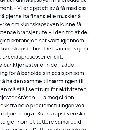
ment.– Vi er opptatt av å få med oss
å gjerne ha finansielle muskler å
styrke om Kunnskapsbyen kunne få
tenge bransjer ute – i den tro at de
gistikkbransjen har vært igjennom.
ye kunnskapsbehov. Det samme skjer i
 arbeidsprosesser er blitt
dre banktjenester enn de hadde
ng for å beholde sin posisjon som
er å ha den samme tilnærmingen til
n må stå i sentrum for aktiviteten,
 gjester Åråsen.– La meg si den
 vekk fra hele problemstillingen ved
ermiljøene og at Kunnskapsbyen skal
nte gjennom et tettere samarbeid
 Lørenskog.– Dette er sterke lokale