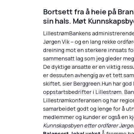
Bortsett fra å heie på Bran
sin hals. Møt Kunnskapsby
LillestrømBankens administrerende 
Jørgen Vik – og en lang rekke ordfø
dreining mot en sterkere innsats for
sammensatt lag som jeg gleder meg
De dyktige ansatte er en viktig ress
er dessuten avhengig av et tett sams
skiftet, sier Berggreen.Hun har god
oppstartsbedrifter i Lillestrøm. 
Lillestrømkonferansen og har region
samarbeidet godt og lenge for å ut
medlemmer og kunder er også en kje
Kunnskapsbyen etter ordfører Jørgen
Balansert, lokal vekst
Å fremme bær