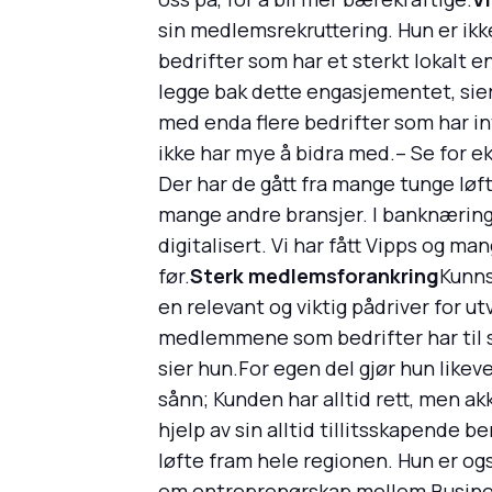
sin medlemsrekruttering. Hun er ikke
bedrifter som har et sterkt lokalt 
legge bak dette engasjementet, sie
med enda flere bedrifter som har in
ikke har mye å bidra med.– Se for 
Der har de gått fra mange tunge løf
mange andre bransjer. I banknæringe
digitalisert. Vi har fått Vipps og 
før.
Sterk medlemsforankring
Kunns
en relevant og viktig pådriver for 
medlemmene som bedrifter har til s
sier hun.For egen del gjør hun likev
sånn; Kunden har alltid rett, men akk
hjelp av sin alltid tillitsskapende
løfte fram hele regionen. Hun er o
om entreprenørskap mellom Business 