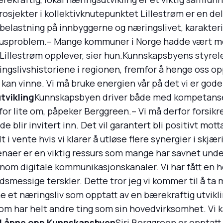
sjekter i kollektivknutepunktet Lillestrøm er en del
elastning på innbyggerne og næringslivet, karakter
usproblem.– Mange kommuner i Norge hadde vært mer 
Lillestrøm opplever, sier hun.Kunnskapsbyens styreled
ngslivshistoriene i regionen, fremfor å henge oss opp
an vinne. Vi må bruke energien vår på det vi er gode
tvikling
Kunnskapsbyen driver både med kompetans
for lite om, påpeker Berggreen.– Vi må derfor forsik
 blir invitert inn. Det vil garantert bli positivt mot
 i vente hvis vi klarer å utløse flere synergier i skj
enaer er en viktig ressurs som mange har savnet un
jennom digitale kommunikasjonskanaler. Vi har fått en h
smessige terskler. Dette tror jeg vi kommer til å ta
et næringsliv som opptatt av en bærekraftig utviklin
 som har helt andre ting som sin hovedvirksomhet. Vi 
il åpne opp Kunnskapsbyen
Siri Berggreen er opptat