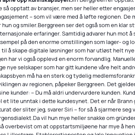
 så opptatt av bransjer, men ser heller etter engasje
engasjement – som vil være med å løfte regionen. De m
r hun og smiler.Berggreen ser det også som en klar 
ternasjonale erfaringer. Samtidig advarer hun mot å s
eksempel på den enorme omstillingen som lager- og lo
t til å skape digitale løsninger som har utløst helt n
n har vi også opplevd en enorm forvandlig. Manuelle
mange nye selskaper som har gitt kundene våre helt an
kapsbyen må ha en sterk og tydelig medlemsforankri
utviklingen av regionen, påpeker Berggreen. Det gjeld
ine kunder: – Du må aldri undervurdere kunden. Kunde
el et lite unntak i dette kundesynet. Det er når Brann
urat der sliter jeg, svarer Siri – for så å sjarmere seg
 bergensdialekt.Da vil hun mye heller snakke om gründ
gså overbevist om at oppstartsmiljøene har mye å he
Lillestrøm, Etablerertjenesten og Iglo Innovation i