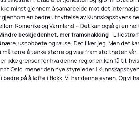
 ikke minst gjennom å samarbeide mot det internasjo
gjennom en bedre utnyttelse av Kunnskapsbyens nett
om Romerike og Värmland.– Det kan også gi en helt n
Mindre beskjedenhet, mer framsnakking
– Lillestrø
nære, usnobbete og rause. Det liker jeg. Men det kan 
i må tørre å tenke større og vise fram stoltheten vår. V
er ikke grenser for hva denne regionen kan få til, hvi
t Oslo, mener den nye styreleder i Kunnskapsbyen.–
 bedre på å løfte i flokk. Vi har denne evnen. Og vi h