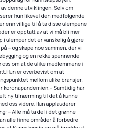
 av denne utviklingen. Selv om
iserer hun likevel den medfølgende
enn villige til å ta disse ulempene
er er opptatt av at vi må bli mer
 i ulemper det er vanskelig å gjøre
 på – og skape noe sammen, der vi
ebygging og en rekke spennende
re oss om at de ulike medlemmene i
tatt.Hun er overbevist om at
æringspunktet mellom ulike bransjer.
der koronapandemien.– Samtidig har
elt ny tilnærming til det å kunne
 med oss videre.Hun applauderer
g: – Alle må ta del i det grønne
kan alle finne områder å forbedre
t av at Kunnskapsbyen må bredde ut