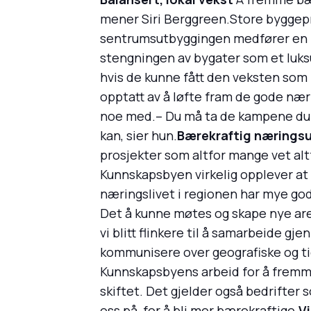
mener Siri Berggreen.Store byggepro
sentrumsutbyggingen medfører en b
stengningen av bygater som et luks
hvis de kunne fått den veksten som 
opptatt av å løfte fram de gode næri
noe med.– Du må ta de kampene du k
kan, sier hun.
Bærekraftig næringsu
prosjekter som altfor mange vet alt
Kunnskapsbyen virkelig opplever at de
næringslivet i regionen har mye godt
Det å kunne møtes og skape nye ar
vi blitt flinkere til å samarbeide g
kommunisere over geografiske og tid
Kunnskapsbyens arbeid for å fremme 
skiftet. Det gjelder også bedrifter
oss på, for å bli mer bærekraftige.
V