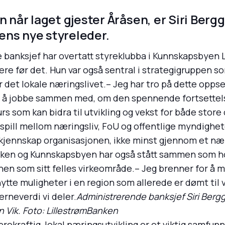
n når laget gjester Åråsen, er Siri Berg
ens nye styreleder.
banksjef har overtatt styreklubba i Kunnskapsbyen Li
rere før det. Hun var også sentral i strategigruppen
 det lokale næringslivet.– Jeg har tro på dette oppset
 å jobbe sammen med, om den spennende fortsettels
urs som kan bidra til utvikling og vekst for både stor
pill mellom næringsliv, FoU og offentlige myndigheter
 kjennskap organisasjonen, ikke minst gjennom et næ
Banken og Kunnskapsbyen har også stått sammen som 
en som sitt felles virkeområde.– Jeg brenner for å m
nytte muligheter i en region som allerede er dømt ti
rneverdi vi deler.
Administrerende banksjef Siri Bergg
 Vik. Foto: LillestrømBanken
ekraftig, lokal næringsutvikling er et viktig samfu