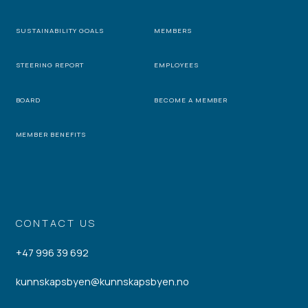
SUSTAINABILITY GOALS
MEMBERS
STEERING REPORT
EMPLOYEES
BOARD
BECOME A MEMBER
MEMBER BENEFITS
CONTACT US
+47 996 39 692
kunnskapsbyen@kunnskapsbyen.no