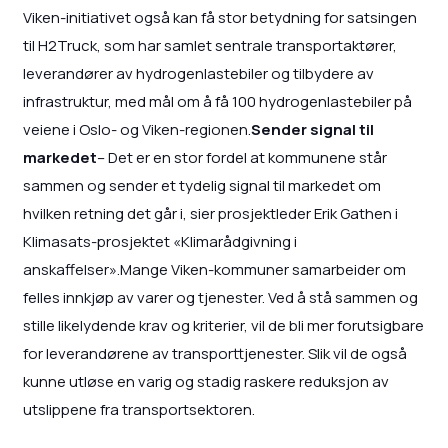
Viken-initiativet også kan få stor betydning for satsingen
til H2Truck, som har samlet sentrale transportaktører,
leverandører av hydrogenlastebiler og tilbydere av
infrastruktur, med mål om å få 100 hydrogenlastebiler på
veiene i Oslo- og Viken-regionen.
Sender signal til
markedet
– Det er en stor fordel at kommunene står
sammen og sender et tydelig signal til markedet om
hvilken retning det går i, sier prosjektleder Erik Gathen i
Klimasats-prosjektet «Klimarådgivning i
anskaffelser».Mange Viken-kommuner samarbeider om
felles innkjøp av varer og tjenester. Ved å stå sammen og
stille likelydende krav og kriterier, vil de bli mer forutsigbare
for leverandørene av transporttjenester. Slik vil de også
kunne utløse en varig og stadig raskere reduksjon av
utslippene fra transportsektoren.