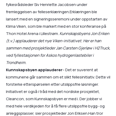
fylkesrådsleder Siv Henriette Jacobsen under
fremleggelsen av felleserklæringen.Erklæringen ble
lansert med en signeringsseremoni under oppstarten av
Klima Viken, som ble markert med en stor konferanse på
Thon Hotel Arena i Lillestrøm.
Kunnskapsbyens Jon Eriken
(t.v.) applauderer det nye Viken-initiativet. Her er han
sammen med prosjektleder Jan Carsten Gjerløw i H2Truck,
ved fyllestasjonen for Askos hydrogenlastebiler i
Trondheim.
Kunnskapsbyen applauderer
– Det er suverent at
kommunene går sammen om et slikt fellesinitiativ. Dette vil
forsterke etterspørselen etter utslippsfrie løsninger.
Initiativet er også i tråd med det nordiske prosjektet,
Cleancon, som Kunnskapsbyen er med i. Der jobber vi
med hele verdikjeden for å få flere utslippsfrie bygg- og
anleggsplasser, sier prosjektleder Jon Eriksen.Han tror