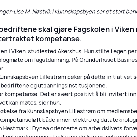
Inger-Lise M. Nøstvik i Kunnskapsbyen ser et stort be
edriftene skal gjøre Fagskolen i Viken 
ttertraktet kompetanse.
en i Viken, studiested Akershus. Hun stilte i egen p
dialogmøte om fagutdanning. På Gründerhuset Busines
r.
 Kunnskapsbyen Lillestrøm peker på dette initiativet s
edriftene og utdanningsinstitusjonene.
er kompetanse. Det er svært positivt å bli invitert in
vet kan møtes, sier hun.
søkelse fra Kunnskapsbyen Lillestrøm om medlemsbe
r kompetanseløft både innen elektro og datateknologi 
 Hestmark i Dynea orienterte om arbeidslivets forv
i Lillestrøm kommune trakk opp de kommunale ambisj