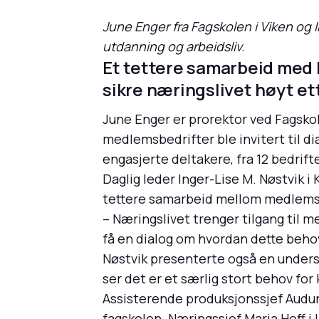
June Enger fra Fagskolen i Viken og 
utdanning og arbeidsliv.
Et tettere samarbeid med b
sikre næringslivet høyt e
June Enger er prorektor ved Fagskol
medlemsbedrifter ble invitert til 
engasjerte deltakere, fra 12 bedrifte
Daglig leder Inger-Lise M. Nøstvik i
tettere samarbeid mellom medlemsb
– Næringslivet trenger tilgang til m
få en dialog om hvordan dette beho
Nøstvik presenterte også en under
ser det er et særlig stort behov fo
Assisterende produksjonssjef Audun
fagskolen. Næringssjef Maria Hoff 