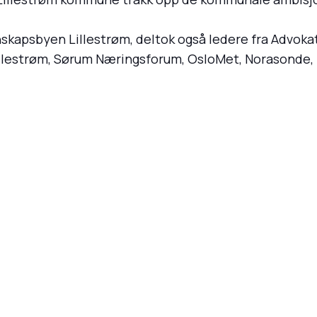
unnskapsbyen Lillestrøm, deltok også ledere fra Advok
illestrøm, Sørum Næringsforum, OsloMet, Norasonde,