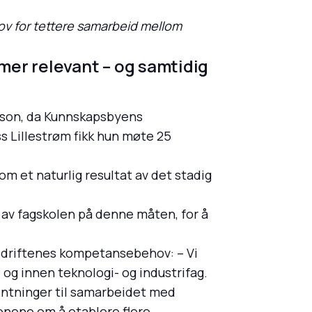
hov for tettere samarbeid mellom
mer relevant – og samtidig
erson, da Kunnskapsbyens
s Lillestrøm fikk hun møte 25
om et naturlig resultat av det stadig
n av fagskolen på denne måten, for å
driftenes kompetansebehov: – Vi
og innen teknologi- og industrifag.
entninger til samarbeidet med
onene om å etablere flere