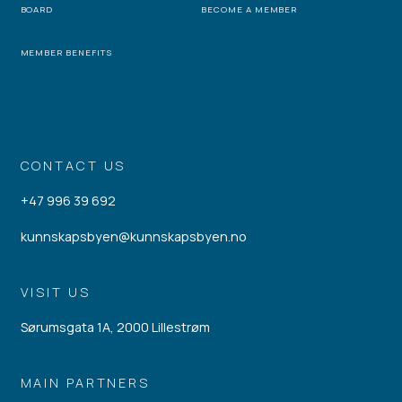
BOARD
BECOME A MEMBER
MEMBER BENEFITS
CONTACT US
+47 996 39 692
kunnskapsbyen@kunnskapsbyen.no
VISIT US
Sørumsgata 1A, 2000 Lillestrøm
MAIN PARTNERS