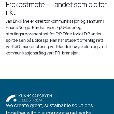
Frokostmøte – Landet som ble for
rikt
Jan Erik Fåne er direktør kommunikasjon og samfunn i
Finans Norge. Han har vært FpU-leder og
stortingsrepresentant for FrP. Fåne forlot FrP under
splittelsen på Bolkesjø. Han har studert offentlig rett
ved UiO, markedsføring ved Handelshøyskolen og vært
kommunikasjonsrådgiver i PR-bransjen.
We create great, sustainable solutions
together with our corporate networks.