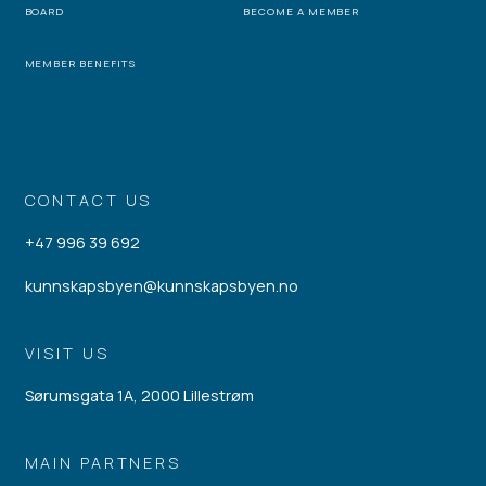
BOARD
BECOME A MEMBER
MEMBER BENEFITS
CONTACT US
+47 996 39 692
kunnskapsbyen@kunnskapsbyen.no
VISIT US
Sørumsgata 1A, 2000 Lillestrøm
MAIN PARTNERS