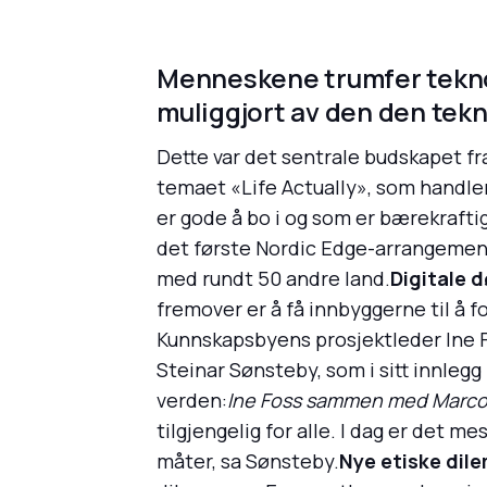
Menneskene trumfer teknol
muliggjort av den den tekn
Dette var det sentrale budskapet f
temaet «Life Actually», som handler
er gode å bo i og som er bærekrafti
det første Nordic Edge-arrangemente
med rundt 50 andre land.
Digitale 
fremover er å få innbyggerne til å f
Kunnskapsbyens prosjektleder Ine F
Steinar Sønsteby, som i sitt innlegg
verden:
Ine Foss sammen med Marco 
tilgjengelig for alle. I dag er det m
måter, sa Sønsteby.
Nye etiske dil