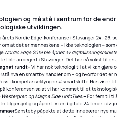
ogien og må stå i sentrum for de endr
ologiske utviklingen.
ra årets Nordic Edge-konferanse i Stavanger 24.-26.
 om at det er menneskene – ikke teknologien – som e
ge.
Nordic Edge 2019 ble åpnet av digitaliseringsminister
t ble arrangert i Stavanger. Det har nå vokst til en
døgnet rundt
– Vi har nok teknologi til at vi kan gjøre
orstå hva en smartby handler om – og hvorfor det er r
oss i kompetanseklyngen #smartskifte.Hun viser til 
 på konferansen sa at vi har kommet til et teknologis
Westergren og Magne Eide i InfoTiles.
– For fem til ti
este tilgjengelig og åpent. Vi er digitale 24 timer i d
emmaer
Sønsteby påpekte at dette innebærer nye mul