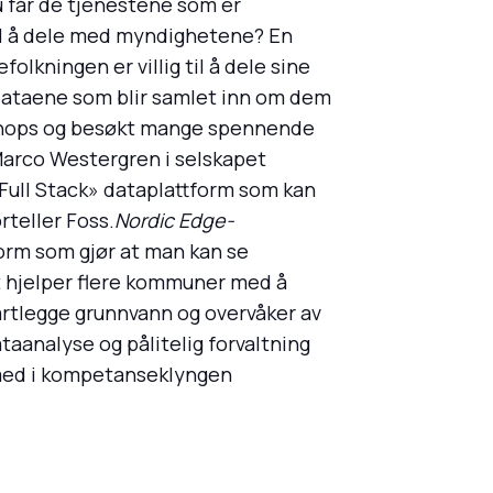
u får de tjenestene som er
til å dele med myndighetene? En
lkningen er villig til å dele sine
dataene som blir samlet inn om dem
orkshops og besøkt mange spennende
 Marco Westergren i selskapet
Full Stack» dataplattform som kan
rteller Foss.
Nordic Edge-
rm som gjør at man kan se
t hjelper flere kommuner med å
kartlegge grunnvann og overvåker av
aanalyse og pålitelig forvaltning
r med i kompetanseklyngen