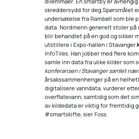
dilemmaer. En smartby er avhengig a
skreddersydd for deg.Spørsmålet er
undersøkelse fra Rambøll som ble pre
data. Nordmenn generelt stoler på 
blir behandlet på en god og sikker 
utstillere i Expo-hallen i Stavanger.
InfoTiles. Han jobber med flere ko
samle inn data fra ulike kilder som
konferansen i Stavanger samlet nær
årsakssammenhenger på en helhetlig
digitalisere vanndata, vurderer ette
overflatevann, samtidig som det sim
av kildedata er viktig for fremtidi
#smartskifte, sier Foss.