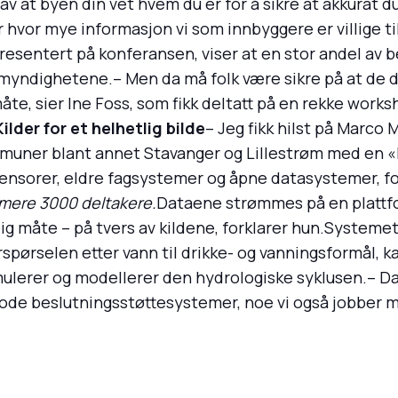
v at byen din vet hvem du er for å sikre at akkurat d
 hvor mye informasjon vi som innbyggere er villige 
sentert på konferansen, viser at en stor andel av befo
myndighetene.– Men da må folk være sikre på at de 
måte, sier Ine Foss, som fikk deltatt på en rekke w
Kilder for et helhetlig bilde
– Jeg fikk hilst på Marco
mmuner blant annet Stavanger og Lillestrøm med en «
 sensorer, eldre fagsystemer og åpne datasystemer, fo
mere 3000 deltakere.
Dataene strømmes på en plattfo
 måte – på tvers av kildene, forklarer hun.Systeme
rspørselen etter vann til drikke- og vanningsformål, 
ulerer og modellerer den hydrologiske syklusen.– Dat
g gode beslutningsstøttesystemer, noe vi også jobbe