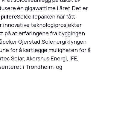
dusere én gigawattime i året.Det er
pillere
Solcelleparken har fått
r innovative teknologiprosjekter
kt på at erfaringene fra byggingen
 påpeker Gjerstad.Solenergiklyngen
ne for å kartlegge muligheten for å
tec Solar, Akershus Energi, IFE,
ssenteret i Trondheim, og