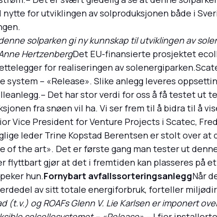
il nytte for utviklingen av solproduksjonen både i Sver
ngen.
denne solparken gi ny kunnskap til utviklingen av sol
s Anne Hertzenberg
Det EU-finansierte prosjektet ecoI
ettelegger for realiseringen av solenergiparken.Scate
le system – «Release». Slike anlegg leveres oppsettin
leanlegg.– Det har stor verdi for oss å få testet ut t
sjonen fra snøen vil ha. Vi ser frem til å bidra til å v
ior Vice President for Venture Projects i Scatec, Fre
lige leder Trine Kopstad Berentsen er stolt over at d
ate of the art». Det er første gang man tester ut denne
flyttbart gjør at det i fremtiden kan plasseres på et 
åpeker hun.
Fornybart avfallssorteringsanlegg
Når de
dedel av sitt totale energiforbruk, forteller miljødir
 (t.v.) og ROAFs Glenn V. Lie Karlsen er imponert over
ksible solcellesystemet – «Release».
– I fjor installer