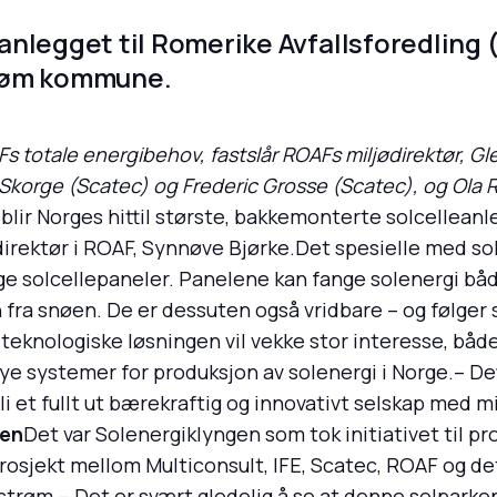
anlegget til Romerike Avfallsforedling
strøm kommune.
Fs totale energibehov, fastslår ROAFs miljødirektør, Gl
Skorge (Scatec) og Frederic Grosse (Scatec), og Ola 
blir Norges hittil største, bakkemonterte solcelleanl
e direktør i ROAF, Synnøve Bjørke.Det spesielle med 
dige solcellepaneler. Panelene kan fange solenergi bå
n fra snøen. De er dessuten også vridbare – og følger
teknologiske løsningen vil vekke stor interesse, både
nye systemer for produksjon av solenergi i Norge.– De
 et fullt ut bærekraftig og innovativt selskap med mi
gen
Det var Solenergiklyngen som tok initiativet til pros
sprosjekt mellom Multiconsult, IFE, Scatec, ROAF og d
røm.– Det er svært gledelig å se at denne solparken n