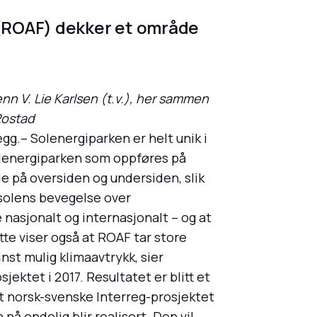
 (ROAF) dekker et område
enn V. Lie Karlsen (t.v.), her sammen
Rostad
egg.– Solenergiparken er helt unik i
solenergiparken som oppføres på
de på oversiden og undersiden, slik
 solens bevegelse over
 nasjonalt og internasjonalt – og at
tte viser også at ROAF tar store
nst mulig klimaavtrykk, sier
jektet i 2017. Resultatet er blitt et
et norsk-svenske Interreg-prosjektet
å endelig blir realisert. Den vil