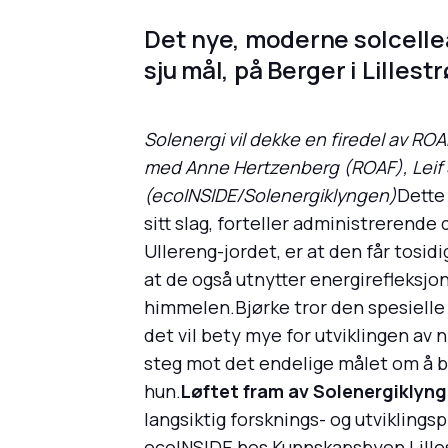
Det nye, moderne solcelle
sju mål, på Berger i Lille
Solenergi vil dekke en firedel av ROA
med Anne Hertzenberg (ROAF), Leif 
(ecoINSIDE/Solenergiklyngen)
Dette 
sitt slag, forteller administrerend
Ullereng-jordet, er at den får tosi
at de også utnytter energirefleksjo
himmelen.Bjørke tror den spesielle 
det vil bety mye for utviklingen av 
steg mot det endelige målet om å bli
hun.
Løftet fram av Solenergiklyn
langsiktig forsknings- og utvikling
ecoINSIDE hos Kunnskapsbyen Lillest