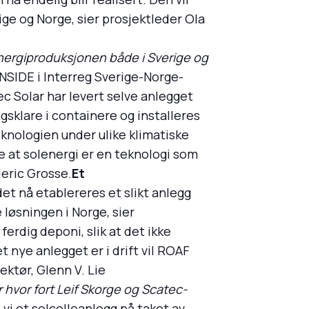
ige og Norge, sier prosjektleder Ola
energiproduksjonen både i Sverige og
NSIDE i Interreg Sverige-Norge-
c Solar har levert selve anlegget
gsklare i containere og installeres
eknologien under ulike klimatiske
ise at solenergi er en teknologi som
deric Grosse.
Et
et nå etablereres et slikt anlegg
 løsningen i Norge, sier
ferdig deponi, slik at det ikke
t nye anlegget er i drift vil ROAF
ektør, Glenn V. Lie
 hvor fort Leif Skorge og Scatec-
te vi et solcelleanlegg på taket av