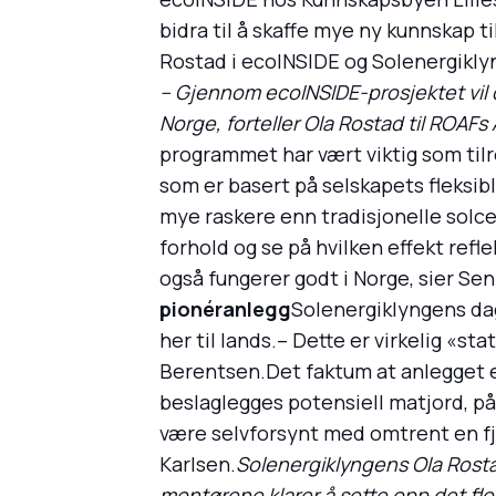
bidra til å skaffe mye ny kunnskap t
Rostad i ecoINSIDE og Solenergikly
– Gjennom ecoINSIDE-prosjektet vil 
Norge, forteller Ola Rostad til ROAF
programmet har vært viktig som tilr
som er basert på selskapets fleksib
mye raskere enn tradisjonelle solcel
forhold og se på hvilken effekt reflek
også fungerer godt i Norge, sier Sen
pionéranlegg
Solenergiklyngens dag
her til lands.– Dette er virkelig «st
Berentsen.Det faktum at anlegget er 
beslaglegges potensiell matjord, p
være selvforsynt med omtrent en fjer
Karlsen.
Solenergiklyngens Ola Rostad
montørene klarer å sette opp det fle