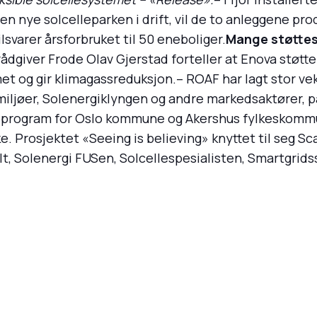
n nye solcelleparken i drift, vil de to anleggene pro
svarer årsforbruket til 50 eneboliger.
Mange støttes
ådgiver Frode Olav Gjerstad forteller at Enova støtte
met og gir klimagassreduksjon.– ROAF har lagt stor ve
smiljøer, Solenergiklyngen og andre markedsaktører,
onsprogram for Oslo kommune og Akershus fylkeskommu
e. Prosjektet «Seeing is believing» knyttet til seg Sca
lt, Solenergi FUSen, Solcellespesialisten, Smartgrid