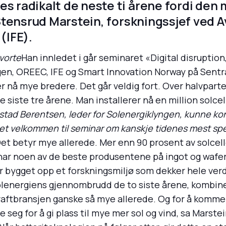
es radikalt de neste ti årene fordi den 
k Stensrud Marstein, forskningssjef ved 
(IFE).
Svorte
Han innledet i går seminaret «Digital disruption
en, OREEC, IFE og Smart Innovation Norway på Sentral
er nå mye bredere. Det går veldig fort. Over halvparte
e siste tre årene. Man installerer nå en million solce
stad Berentsen, leder for Solenergiklyngen, kunne ko
ket velkommen til seminar om kanskje tidenes mest s
Det betyr mye allerede. Mer enn 90 prosent av solcell
Vi har noen av de beste produsentene på ingot og wafe
har bygget opp et forskningsmiljø som dekker hele ver
lenergiens gjennombrudd de to siste årene, kombiner
 kraftbransjen ganske så mye allerede. Og for å komm
e seg for å gi plass til mye mer sol og vind, sa Marste