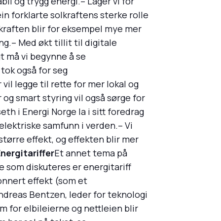
il og trygg energi.– Lager vi for
in forklarte solkraftens sterke rolle
olkraften blir for eksempel mye mer
– Med økt tillit til digitale
t må vi begynne å se
tok også for seg
 legge til rette for mer lokal og
og smart styring vil også sørge for
h i Energi Norge la i sitt foredrag
elektriske samfunn i verden.– Vi
tørre effekt, og effekten blir mer
nergitariffer
Et annet tema på
e som diskuteres er energitariff
onnert effekt (som et
ndreas Bentzen, leder for teknologi
m for elbileierne og nettleien blir