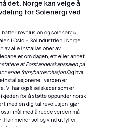
må det. Norge kan velge å
Avdeling for Solenergi ved
, batterirevolusjon og solenergi»,
en i Oslo.– Solindustrien i Norge
n av alle installasjoner av
llepaneler om dagen, ett eller annet
nstatere at Forstanderskapssalen på
pennende fornybarrevolusjon.
Og hva
einstallasjonene i verden er
re. Vi har også selskaper som er
dikjeden for å støtte oppunder norsk
t med en digital revolusjon, gjør
e oss i mål med å redde verden må
in.Han mener sol og vind utfyller