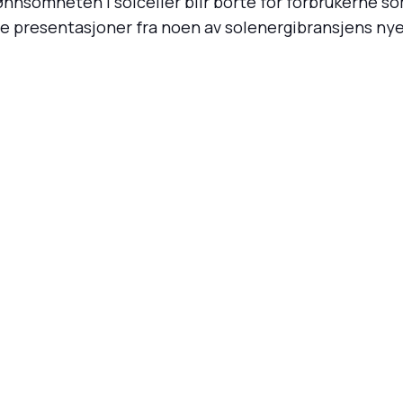
nnsomheten i solceller blir borte for forbrukerne som
te presentasjoner fra noen av solenergibransjens ny