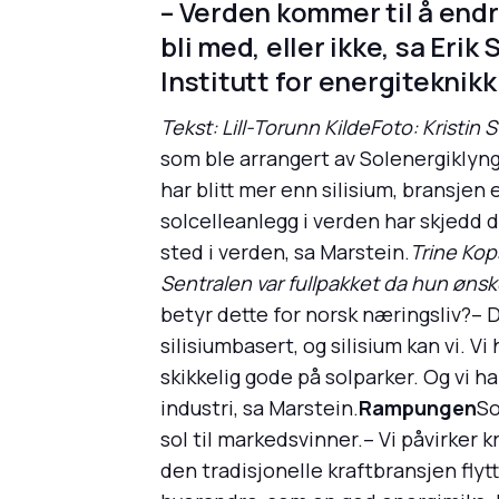
– Verden kommer til å endr
bli med, eller ikke, sa Eri
Institutt for energiteknikk 
Tekst: Lill-Torunn KildeFoto: Kristin 
som ble arrangert av Solenergiklyng
har blitt mer enn silisium, bransjen 
solcelleanlegg i verden har skjedd d
sted i verden, sa Marstein.
Trine Kop
Sentralen var fullpakket da hun øns
betyr dette for norsk næringsliv?– 
silisiumbasert, og silisium kan vi. 
skikkelig gode på solparker. Og vi 
industri, sa Marstein.
Rampungen
So
sol til markedsvinner.– Vi påvirker
den tradisjonelle kraftbransjen flytt