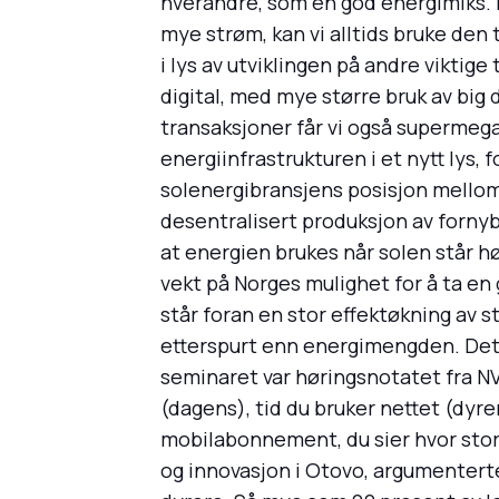
hverandre, som en god energimiks. Nå
mye strøm, kan vi alltids bruke den t
i lys av utviklingen på andre viktig
digital, med mye større bruk av big 
transaksjoner får vi også supermeg
energiinfrastrukturen i et nytt lys, f
solenergibransjens posisjon mellom 
desentralisert produksjon av fornyb
at energien brukes når solen står h
vekt på Norges mulighet for å ta en 
står foran en stor effektøkning av 
etterspurt enn energimengden. Det må
seminaret var høringsnotatet fra NV
(dagens), tid du bruker nettet (dyr
mobilabonnement, du sier hvor stor 
og innovasjon i Otovo, argumenterte m