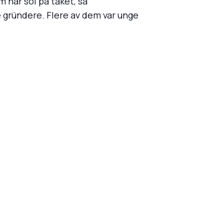
 har sol på taket, sa
e gründere. Flere av dem var unge