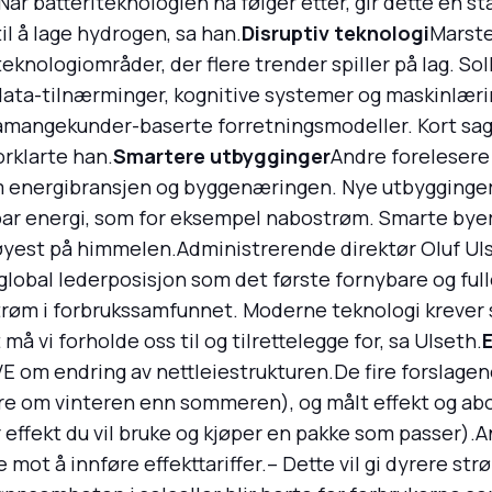
r batteriteknologien nå følger etter, gir dette en stab
il å lage hydrogen, sa han.
Disruptiv teknologi
Marste
e teknologiområder, der flere trender spiller på lag. S
data-tilnærminger, kognitive systemer og maskinlæring.
amangekunder-baserte forretningsmodeller. Kort sag
orklarte han.
Smartere utbygginger
Andre forelesere 
energibransjen og byggenæringen. Nye utbygginger vil
ar energi, som for eksempel nabostrøm. Smarte byer 
øyest på himmelen.Administrerende direktør Oluf Ulset
global lederposisjon som det første fornybare og full
strøm i forbrukssamfunnet. Moderne teknologi krever s
 vi forholde oss til og tilrettelegge for, sa Ulseth.
E
E om endring av nettleiestrukturen.De fire forslagen
ere om vinteren enn sommeren), og målt effekt og ab
effekt du vil bruke og kjøper en pakke som passer).A
ot å innføre effekttariffer.– Dette vil gi dyrere strø