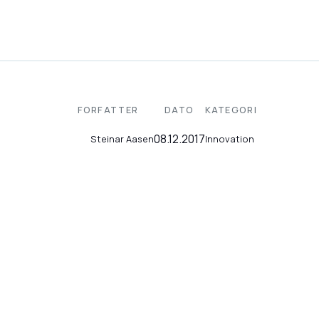
FORFATTER
DATO
KATEGORI
08.12.2017
Innovation
Steinar Aasen