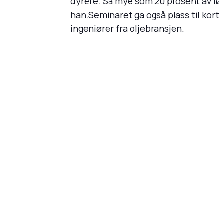
dyrere. Så mye som 20 prosent av lø
han.Seminaret ga også plass til kor
ingeniører fra oljebransjen.